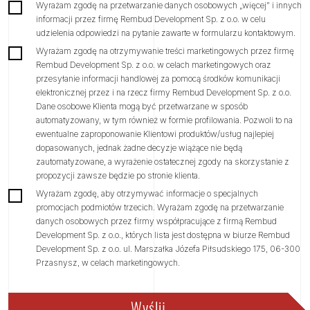
Wyrażam zgodę na przetwarzanie danych osobowych „więcej” i innych
informacji przez firmę Rembud Development Sp. z o.o. w celu
udzielenia odpowiedzi na pytanie zawarte w formularzu kontaktowym.
Wyrażam zgodę na otrzymywanie treści marketingowych przez firmę
Rembud Development Sp. z o.o. w celach marketingowych oraz
przesyłanie informacji handlowej za pomocą środków komunikacji
elektronicznej przez i na rzecz firmy Rembud Development Sp. z o.o.
Dane osobowe Klienta mogą być przetwarzane w sposób
automatyzowany, w tym również w formie profilowania. Pozwoli to na
ewentualne zaproponowanie Klientowi produktów/usług najlepiej
+48 515 940 120
dopasowanych, jednak żadne decyzje wiążące nie będą
zautomatyzowane, a wyrażenie ostatecznej zgody na skorzystanie z
propozycji zawsze będzie po stronie klienta.
Wyrażam zgodę, aby otrzymywać informacje o specjalnych
kontakt@rembuddevelopment.pl
promocjach podmiotów trzecich. Wyrażam zgodę na przetwarzanie
danych osobowych przez firmy współpracujące z firmą Rembud
Odwiedź nasze lokalne Biura Sprzedaży
Development Sp. z o.o., których lista jest dostępna w biurze Rembud
Development Sp. z o.o. ul. Marszałka Józefa Piłsudskiego 175, 06-300
Przasnysz, w celach marketingowych.
SPRAWDŹ